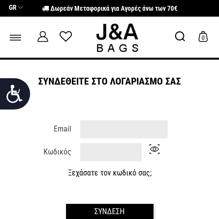
Σημείωση:
GR
Δωρεάν Μεταφορικά για Αγορές άνω των 70€
Αυτός
ο
ιστότοπος
περιλαμβάνει
0
ένα
σύστημα
προσβασιμότητας.
ΣΥΝΔΕΘΕΊΤΕ ΣΤΟ ΛΟΓΑΡΙΑΣΜΌ ΣΑΣ
Προσιτότητα
Email
Κωδικός
Ξεχάσατε τον κωδικό σας;
ΣΎΝΔΕΣΗ