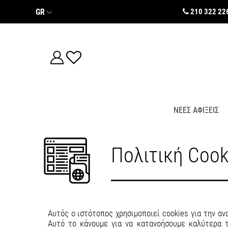
Σημείωση:
GR
210 322 22
Αυτός
ο
ιστότοπος
περιλαμβάνει
ένα
σύστημα
προσβασιμότητας.
Πατήστε
Control-
F11
για
να
ΝΕΕΣ ΑΦΙΞΕΙΣ
προσαρμόσετε
τον
ιστότοπο
στα
άτομα
Πολιτική Cook
με
προβλήματα
όρασης
που
χρησιμοποιούν
πρόγραμμα
ανάγνωσης
οθόνης
Αυτός ο ιστότοπος χρησιμοποιεί cookies για την αν
Πατήστε
Αυτό το κάνουμε για να κατανοήσουμε καλύτερα 
Control-