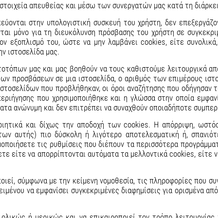
 στοιχεία απευθείας και μέσω των συνεργατών μας κατά τη διάρκε
κεύονται στην υπολογιστική συσκευή του χρήστη, δεν επεξεργάζ
ται μόνο για τη διευκόλυνση πρόσβασης του χρήστη σε συγκεκριμ
ον εξοπλισμό του, ώστε να μην λαμβάνει cookies, είτε συνολικ
ν ιστοσελίδα μας.
τοτόπων μας και μας βοηθούν να τους καθιστούμε λειτουργικά α
 των προσβάσεων σε μια ιστοσελίδα, ο αριθμός των επιμέρους ισ
ιστοσελίδων που προβλήθηκαν, οι όροι αναζήτησης που οδήγησαν τ
εριήγησης που χρησιμοποιήθηκε και η γλώσσα στην οποία εμφανίζ
όματα ανώνυμη και δεν επιτρέπει να συναχθούν οποιαδήποτε συμπε
οιητικά και δίχως την αποδοχή των cookies. H απόρριψη, ωστό
ων αυτής) πιο δύσκολη ή λιγότερο αποτελεσματική ή, σπανιότ
οποιήσετε τις ρυθμίσεις που διέπουν τα περισσότερα προγράμματ
ετε είτε να απορρίπτονται αυτόματα τα μελλοντικά cookies, είτε 
ποιεί, σύμφωνα με την κείμενη νομοθεσία, τις πληροφορίες που σ
ιμένου να εμφανίσει συγκεκριμένες διαφημίσεις για ορισμένα από
, ολικώς ή μερικώς και να επικαιροποιεί τον τρόπο λειτουργία