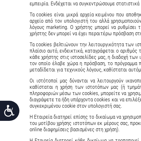
F10
εμπειρία. Ενδέχεται να συγκεντρώσουμε στατιστικά
για
να
Τα cookies είναι μικρά αρχεία κειμένου που αποθη
ανοίξετε
αρχείο από τον υπολογιστή του αλλά χρησιμοποιούν
ένα
λόγους marketing. Ο χρήστης μπορεί να ρυθμίσει τ
μενού
προσβασιμότητας.
χρήστης δεν μπορεί να έχει περαιτέρω πρόσβαση στη
Τα cookies βελτιώνουν την λειτουργικότητα των ισ
πλαίσιο αυτό, ενδεικτικά, καταγράφεται ο αριθμός
κάθε χρήστης στις ιστοσελίδες μας, η διαδοχή των 
τον οποίο έλαβε χώρα η πρόσβαση, το πρόγραμμα π
μεταδίδεται για τεχνικούς λόγους, καθίσταται αυτ
Οι ιστότοποί μας δύνανται να λειτουργούν ικανοπ
καθίσταται η χρήση των ιστοτόπων μας (ή τμημάτ
πληροφοριών μέσω των cookies, μπορείτε να χρησιμ
διαγράψετε τα ήδη υπάρχοντα cookies και να επιλέξ
συγκεκριμένου cookie στον υπολογιστή σας.
Προσιτότητα
Η Εταιρεία διατηρεί επίσης το δικαίωμα να χρησιμο
του μοτίβου χρήσης ιστοτόπων εκ μέρους σας, προκε
online διαφημίσεις βασισμένες στη χρήση).
Η Εταιρεία διατηρεί κάθε δικαίωμα να τροποποιεί