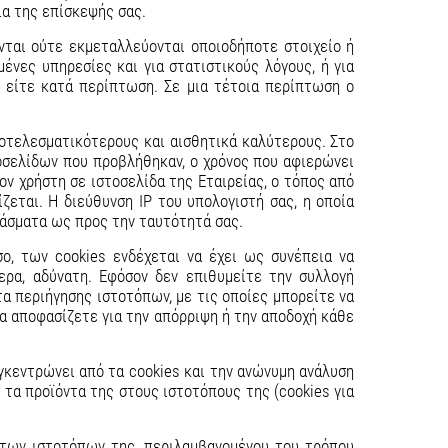
ια της επίσκεψής σας.
ονται ούτε εκμεταλλεύονται οποιοδήποτε στοιχείο ή
ένες υπηρεσίες και για στατιστικούς λόγους, ή για
ά, είτε κατά περίπτωση. Σε μια τέτοια περίπτωση ο
ποτελεσματικότερους και αισθητικά καλύτερους. Στο
τοσελίδων που προβλήθηκαν, ο χρόνος που αφιερώνει
ον χρήστη σε ιστοσελίδα της Εταιρείας, ο τόπος από
εται. Η διεύθυνση IP του υπολογιστή σας, η οποία
ράσματα ως προς την ταυτότητά σας.
σο, των cookies ενδέχεται να έχει ως συνέπεια να
ερα, αδύνατη. Εφόσον δεν επιθυμείτε την συλλογή
α περιήγησης ιστοτόπων, με τις οποίες μπορείτε να
να αποφασίζετε για την απόρριψη ή την αποδοχή κάθε
υγκεντρώνει από τα cookies και την ανώνυμη ανάλυση
 τα προϊόντα της στους ιστοτόπους της (cookies για
ς των ιστοτόπων της, περιλαμβανομένου του τρόπου