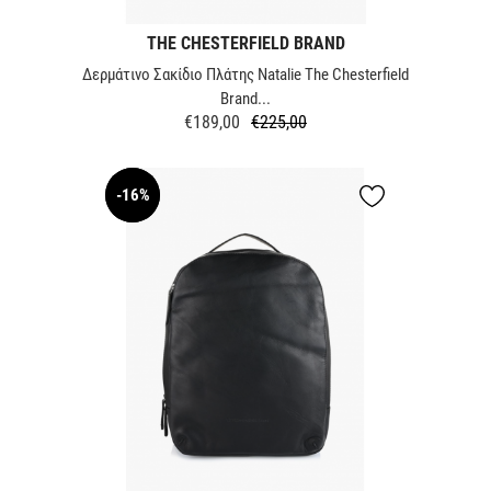
THE CHESTERFIELD BRAND
Δερμάτινο Σακίδιο Πλάτης Natalie The Chesterfield
Brand...
€189,00
€225,00
Κανονική
Τιμή
τιμή
-16%
NEW