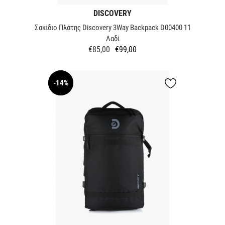
DISCOVERY
Σακίδιο Πλάτης Discovery 3Way Backpack D00400 11
Λαδί
€85,00
€99,00
Κανονική
Τιμή
τιμή
-14%
NEW