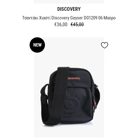
DISCOVERY
Τσαντάκι Χιαστί Discovery Geyser D01209 06 Μαύρο
€36,00
€45,00
Κανονική
Τιμή
τιμή
NEW