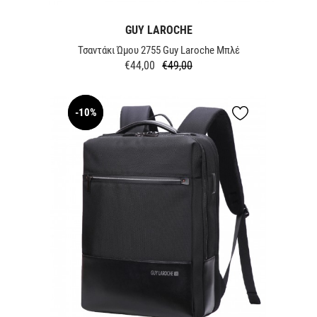
GUY LAROCHE
Τσαντάκι Ώμου 2755 Guy Laroche Mπλέ
€44,00
€49,00
Κανονική
Τιμή
τιμή
-10%
NEW