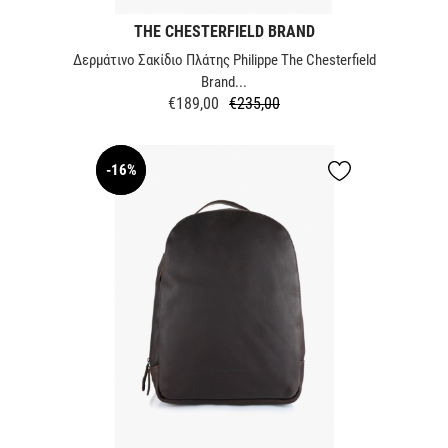
THE CHESTERFIELD BRAND
Δερμάτινο Σακίδιο Πλάτης Philippe The Chesterfield
Brand...
€189,00
€235,00
Κανονική
Τιμή
τιμή
-16%
NEW