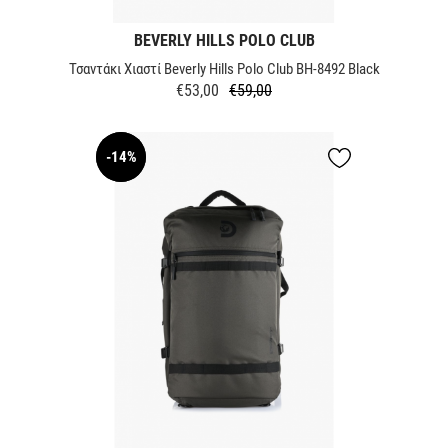
BEVERLY HILLS POLO CLUB
Τσαντάκι Χιαστί Beverly Hills Polo Club BH-8492 Black
€53,00
€59,00
Κανονική
Τιμή
τιμή
-14%
NEW