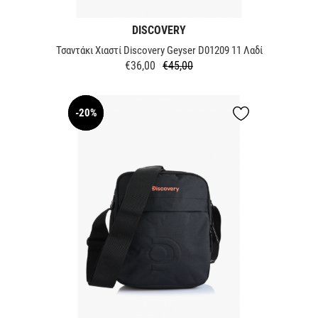
DISCOVERY
Τσαντάκι Χιαστί Discovery Geyser D01209 11 Λαδί
€36,00
€45,00
Κανονική
Τιμή
τιμή
-20%
NEW