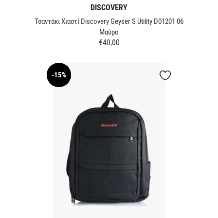
DISCOVERY
Τσαντάκι Χιαστί Discovery Geyser S Utility D01201 06
Μαύρο
€40,00
Τιμή
-15%
NEW