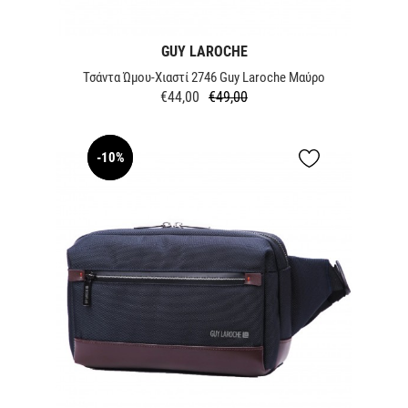
GUY LAROCHE
Τσάντα Ώμου-Χιαστί 2746 Guy Laroche Μαύρο
€44,00
€49,00
Κανονική
Τιμή
τιμή
-10%
NEW