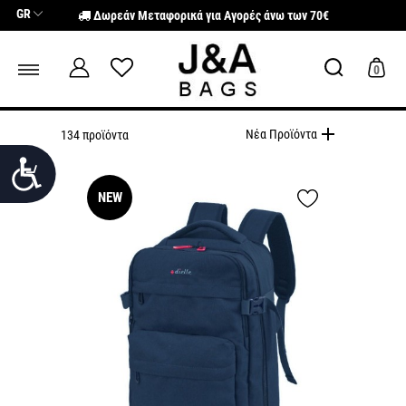
Σημείωση:
GR
Δωρεάν Μεταφορικά για Αγορές άνω των 70€
Αυτός
ο
ιστότοπος
περιλαμβάνει
0
ένα
σύστημα
προσβασιμότητας.
add
Νέα Προϊόντα
134 προϊόντα
Προσιτότητα
NEW