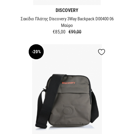
DISCOVERY
Σακίδιο Πλάτης Discovery 3Way Backpack D00400 06
Μαύρο
€85,00
€99,00
Κανονική
Τιμή
τιμή
-20%
NEW