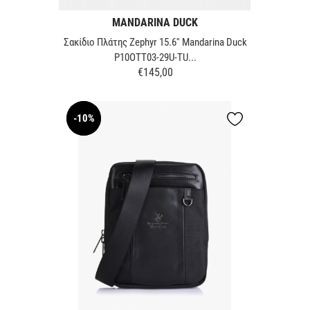
MANDARINA DUCK
Σακίδιο Πλάτης Zephyr 15.6'' Mandarina Duck
P10OTT03-29U-TU...
€145,00
Τιμή
-10%
NEW