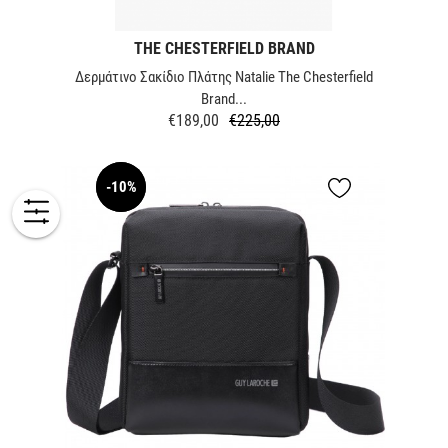
THE CHESTERFIELD BRAND
Δερμάτινο Σακίδιο Πλάτης Natalie The Chesterfield
Brand...
€189,00
€225,00
Κανονική
Τιμή
τιμή
-10%
NEW