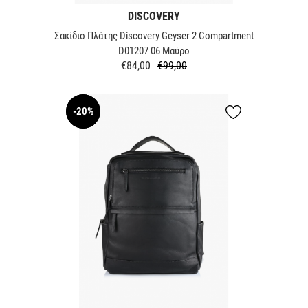
DISCOVERY
Σακίδιο Πλάτης Discovery Geyser 2 Compartment
D01207 06 Mαύρο
€84,00
€99,00
Κανονική
Τιμή
τιμή
-20%
NEW