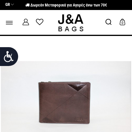
Σημείωση:
GR
Δωρεάν Μεταφορικά για Αγορές άνω των 70€
Αυτός
ο
ιστότοπος
περιλαμβάνει
0
ένα
σύστημα
προσβασιμότητας.
Προσιτότητα