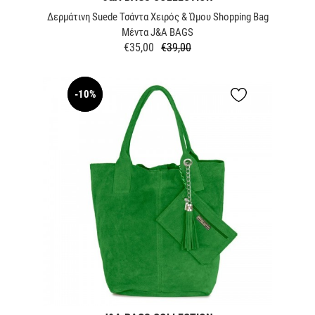
Δερμάτινη Suede Τσάντα Χειρός & Ώμου Shopping Bag
Μέντα J&A BAGS
€35,00
€39,00
Κανονική
Τιμή
τιμή
-10%
NEW