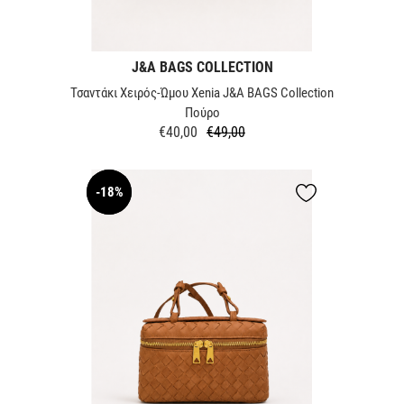
J&A BAGS COLLECTION
Τσαντάκι Χειρός-Ώμου Xenia J&A BAGS Collection
Πούρο
€40,00
€49,00
Κανονική
Τιμή
τιμή
-18%
NEW