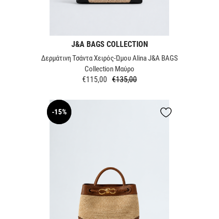
J&A BAGS COLLECTION
Δερμάτινη Τσάντα Χειρός-Ώμου Alina J&A BAGS
Collection Μαύρο
€115,00
€135,00
Κανονική
Τιμή
τιμή
-15%
NEW