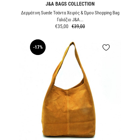
J&A BAGS COLLECTION
Δερμάτινη Suede Τσάντα Χειρός & Ώμου Shopping Bag
Γαλάζιο J&A...
€35,00
€39,00
Κανονική
Τιμή
τιμή
-17%
NEW