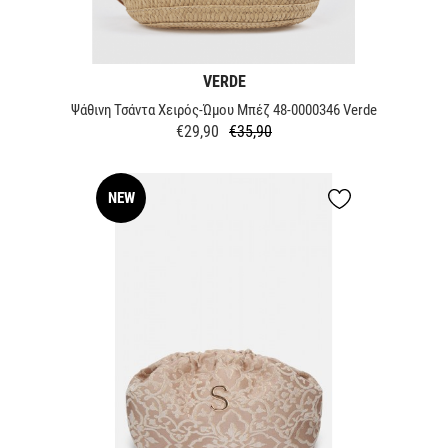
VERDE
Ψάθινη Τσάντα Χειρός-Ώμου Μπέζ 48-0000346 Verde
€29,90
€35,90
Κανονική
Τιμή
τιμή
NEW