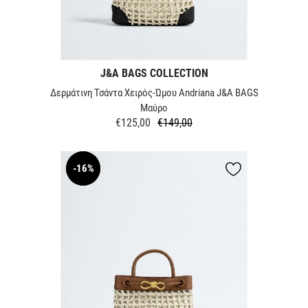
J&A BAGS COLLECTION
Δερμάτινη Τσάντα Χειρός-Ώμου Andriana J&A BAGS
Μαύρο
€125,00
€149,00
Κανονική
Τιμή
τιμή
-16%
NEW