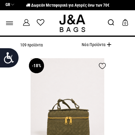
Σημείωση:
GR
Δωρεάν Μεταφορικά για Αγορές άνω των 70€
Αυτός
ο
ιστότοπος
περιλαμβάνει
0
ένα
σύστημα
προσβασιμότητας.
add
Νέα Προϊόντα
109 προϊόντα
Προσιτότητα
ΝΕΕΣ ΑΦΙΞΕΙΣ
-18%
NEW