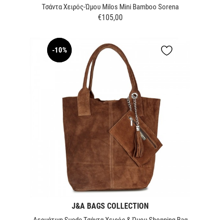
Τσάντα Χειρός-Ώμου Milos Μini Bamboo Sorena
€105,00
Τιμή
-10%
NEW
J&A BAGS COLLECTION
Δερμάτινη Suede Τσάντα Χειρός & Ώμου Shopping Bag