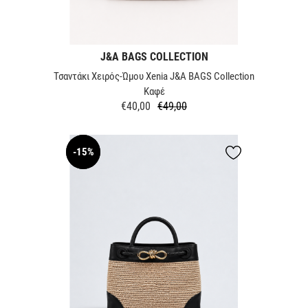
J&A BAGS COLLECTION
Τσαντάκι Χειρός-Ώμου Xenia J&A BAGS Collection
Καφέ
€40,00
€49,00
Κανονική
Τιμή
τιμή
-15%
NEW