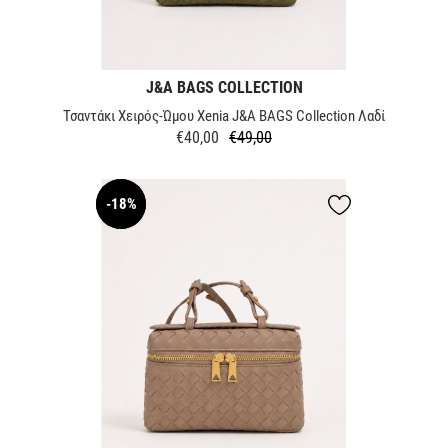
J&A BAGS COLLECTION
Τσαντάκι Χειρός-Ώμου Xenia J&A BAGS Collection Λαδί
€40,00
€49,00
Κανονική
Τιμή
τιμή
-18%
NEW