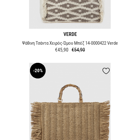
VERDE
Ψάθινη Τσάντα Χειρός-Ώμου Μπέζ 14-0000422 Verde
€45,90
€54,90
Κανονική
Τιμή
τιμή
-20%
NEW