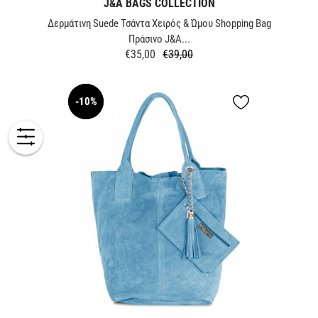
J&A BAGS COLLECTION
Δερμάτινη Suede Τσάντα Χειρός & Ώμου Shopping Bag
Πράσινο J&A...
€35,00
€39,00
Κανονική
Τιμή
τιμή
-10%
NEW