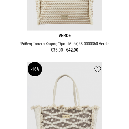
VERDE
Ψάθινη Τσάντα Χειρός-Ώμου Μπέζ 48-0000360 Verde
€35,00
€42,90
Κανονική
Τιμή
τιμή
-16%
NEW