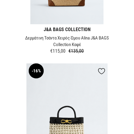
J&A BAGS COLLECTION
Δερμάτινη Τσάντα Χειρός-Ώμου Alina J&A BAGS
Collection Καφέ
€115,00
€135,00
Κανονική
Τιμή
τιμή
-16%
NEW