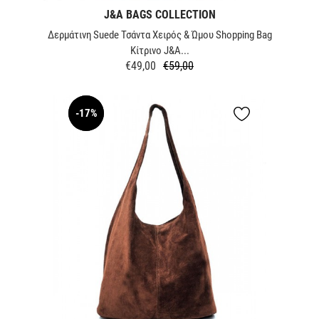
J&A BAGS COLLECTION
Δερμάτινη Suede Τσάντα Χειρός & Ώμου Shopping Bag
Κίτρινο J&A...
€49,00
€59,00
Κανονική
Τιμή
τιμή
-17%
NEW