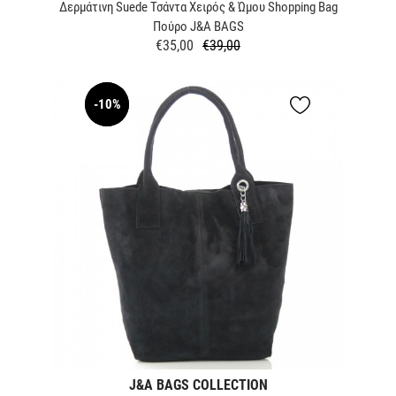
Δερμάτινη Suede Τσάντα Χειρός & Ώμου Shopping Bag
Πούρο J&A BAGS
€35,00
€39,00
Κανονική
Τιμή
τιμή
-10%
NEW
J&A BAGS COLLECTION