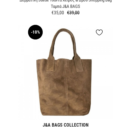
Ταμπά J&A BAGS
€35,00
€39,00
Κανονική
Τιμή
τιμή
-10%
NEW
J&A BAGS COLLECTION