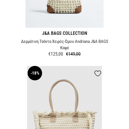
J&A BAGS COLLECTION
Δερμάτινη Τσάντα Χειρός-Ώμου Andriana J&A BAGS
Καφέ
€125,00
€149,00
Κανονική
Τιμή
τιμή
-18%
NEW