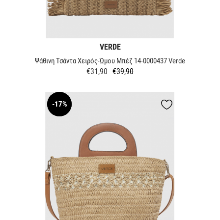
VERDE
Ψάθινη Τσάντα Χειρός-Ώμου Μπέζ 14-0000437 Verde
€31,90
€39,90
Κανονική
Τιμή
τιμή
-17%
NEW