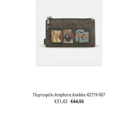
Πορτοφόλι Amphora Anekke 42719-907
€31,43
€44,90
Κανονική
Τιμή
τιμή