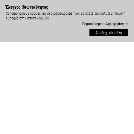
Έλεγχος Ιδιωτικότητας
Χρησιμοποιούμε cookies για να διασφαλίσουμε πως θα έχετε την καλύτερη δυνατή
εμπειρία στην ιστοσελίδα μας
Περισσότερες πληροφορίες
Αποδεχτείτε όλα
ΕΞΥΠΗΡΈΤΗΣΗ

ΠΕΛΑΤΏΝ
ΡΥΘΜΙΣΕΙΣ COOKIES

ΣΤΟΙΧΕΙΑ ΕΠΙΚΟΙΝΩΝΙΑΣ

ΠΛΗΡΟΦΟΡΙΕΣ