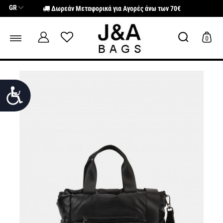
Σημείωση:
GR
Δωρεάν Μεταφορικά για Αγορές άνω των 70€
Αυτός
ο
ιστότοπος
περιλαμβάνει
0
ένα
σύστημα
προσβασιμότητας.
Προσιτότητα