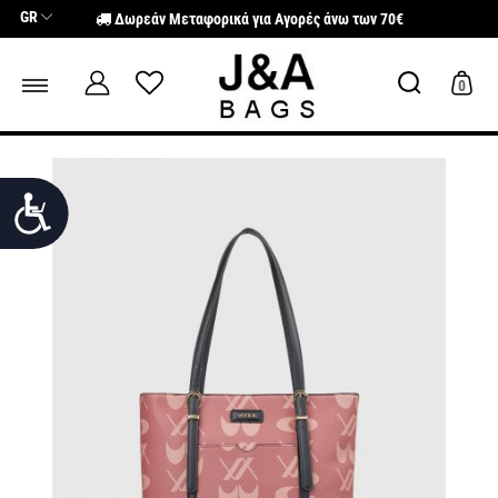
Σημείωση:
GR
Δωρεάν Μεταφορικά για Αγορές άνω των 70€
Αυτός
ο
ιστότοπος
περιλαμβάνει
0
ένα
σύστημα
προσβασιμότητας.
Προσιτότητα