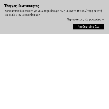
Έλεγχος Ιδιωτικότητας
Χρησιμοποιούμε cookies για να διασφαλίσουμε πως θα έχετε την καλύτερη δυνατή
εμπειρία στην ιστοσελίδα μας
Περισσότερες πληροφορίες
Αποδεχτείτε όλα
ΕΞΥΠΗΡΈΤΗΣΗ

ΠΕΛΑΤΏΝ
ΡΥΘΜΙΣΕΙΣ COOKIES

ΣΤΟΙΧΕΙΑ ΕΠΙΚΟΙΝΩΝΙΑΣ

ΠΛΗΡΟΦΟΡΙΕΣ