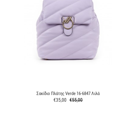
Σακίδιο Πλάτης Verde 16-6847 Λιλά
€35,00
€55,00
Κανονική
Τιμή
τιμή