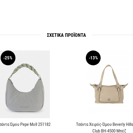
ΣΧΕΤΙΚΆ ΠΡΟΪΟΝΤΑ
-25%
-13%
σάντα Ώμου Pepe Moll 251182
Τσάντα Χειρός-Ώμου Beverly Hill
Club BH-4500 Μπέζ