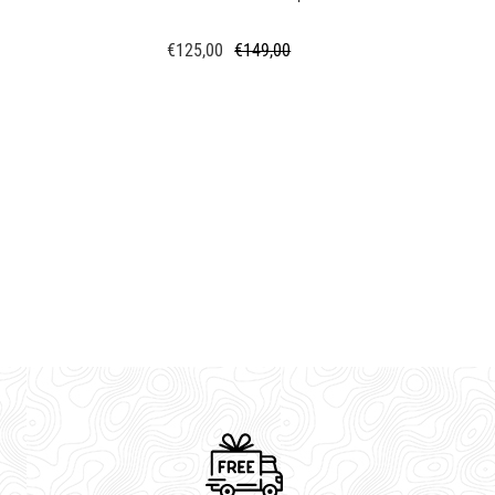
€125,00
€149,00
Κανονική
Τιμή
τιμή