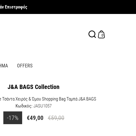
ν Επιστροφές
0
ΗΜΑ
OFFERS
J&A BAGS Collection
e Τσάντα Χειρός & Ώμου Shopping Bag Ταμπά J&A BAGS
Κωδικός:
JASU1057
-17%
€49,00
€59,00