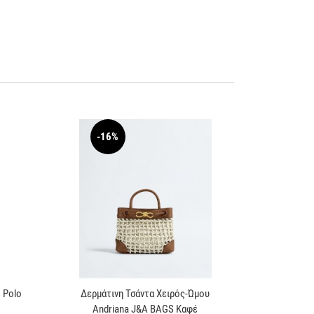
-16%
s Polo
Δερμάτινη Τσάντα Χειρός-Ώμου
Andriana J&A BAGS Καφέ