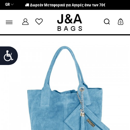
Σημείωση:
GR
Δωρεάν Μεταφορικά για Αγορές άνω των 70€
Αυτός
ο
ιστότοπος
περιλαμβάνει
0
ένα
σύστημα
προσβασιμότητας.
Προσιτότητα