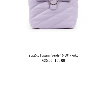
Σακίδιο Πλάτης Verde 16-6847 Λιλά
€35,00
€55,00
Κανονική
Τιμή
τιμή