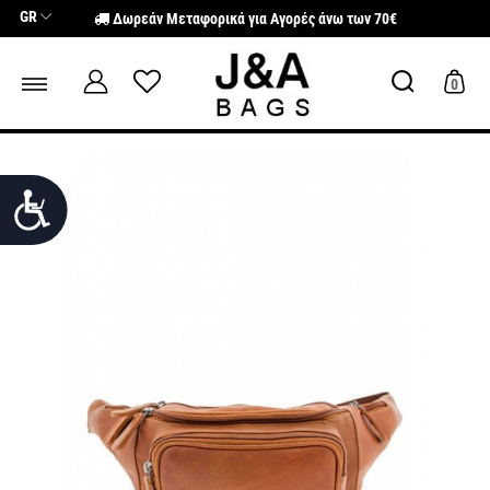
Σημείωση:
GR
Δωρεάν Μεταφορικά για Αγορές άνω των 70€
Αυτός
ο
ιστότοπος
περιλαμβάνει
0
ένα
σύστημα
προσβασιμότητας.
Προσιτότητα