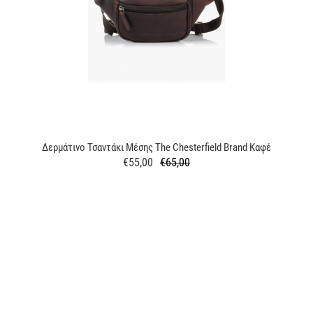
Δερμάτινο Τσαντάκι Μέσης The Chesterfield Brand Καφέ
€55,00
€65,00
Κανονική
Τιμή
τιμή