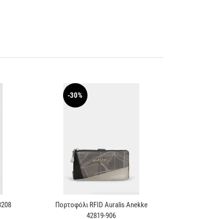
-30%
8208
Πορτοφόλι RFID Auralis Anekke
42819-906