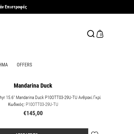
ν Επιστροφές
0
ΗΜΑ
OFFERS
Mandarina Duck
hyr 15.6'' Mandarina Duck P10OTT03-29U-TU Ανθρακί Γκρί
Κωδικός:
P10OTT03-29U-TU
€145,00