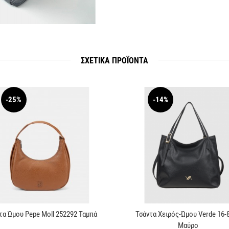
ΣΧΕΤΙΚΆ ΠΡΟΪΟΝΤΑ
-25%
-14%
τα Ώμου Pepe Moll 252292 Ταμπά
Τσάντα Χειρός-Ώμου Verde 16-
Μαύρο