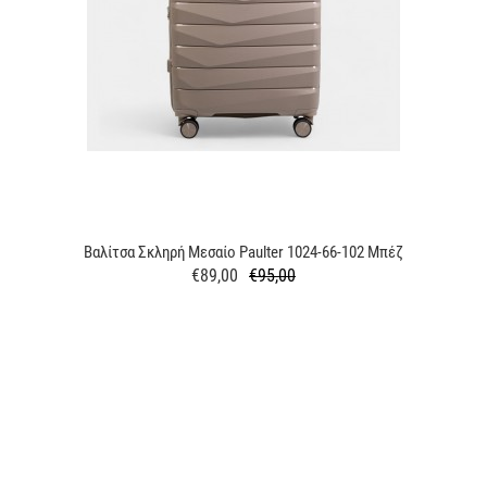
Βαλίτσα Σκληρή Μεσαίο Paulter 1024-66-102 Μπέζ
€89,00
€95,00
Κανονική
Τιμή
τιμή