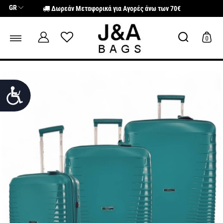
Σημείωση:
GR
Δωρεάν Μεταφορικά για Αγορές άνω των 70€
Αυτός
ο
ιστότοπος
περιλαμβάνει
0
ένα
σύστημα
προσβασιμότητας.
Προσιτότητα