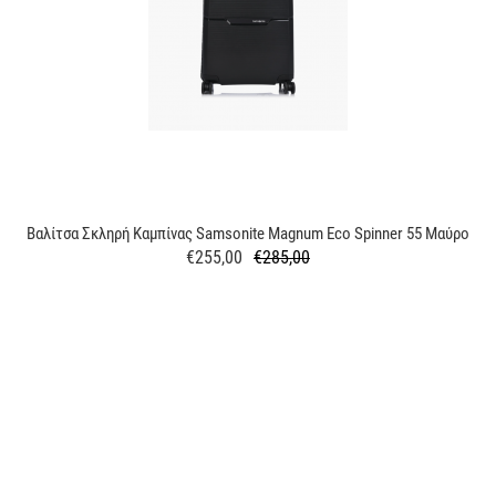
Βαλίτσα Σκληρή Καμπίνας Samsonite Magnum Eco Spinner 55 Μαύρο
€255,00
€285,00
Κανονική
Τιμή
τιμή