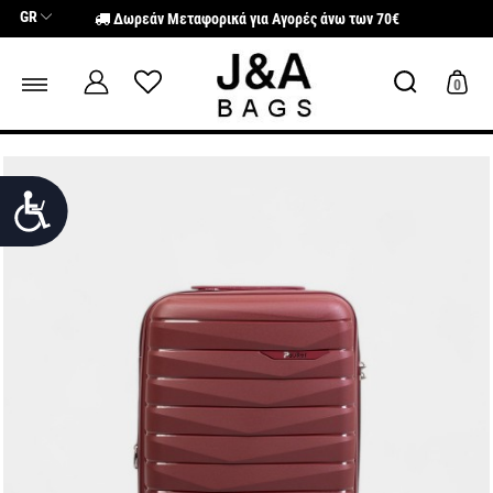
Σημείωση:
GR
Δωρεάν Μεταφορικά για Αγορές άνω των 70€
Αυτός
ο
ιστότοπος
περιλαμβάνει
0
ένα
σύστημα
προσβασιμότητας.
Προσιτότητα