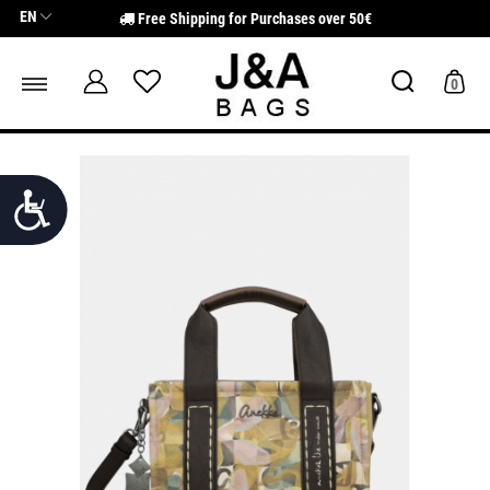
Σημείωση:
EN
Free Shipping for Purchases over 50€
Αυτός
ο
ιστότοπος
περιλαμβάνει
0
ένα
σύστημα
προσβασιμότητας.
Προσιτότητα