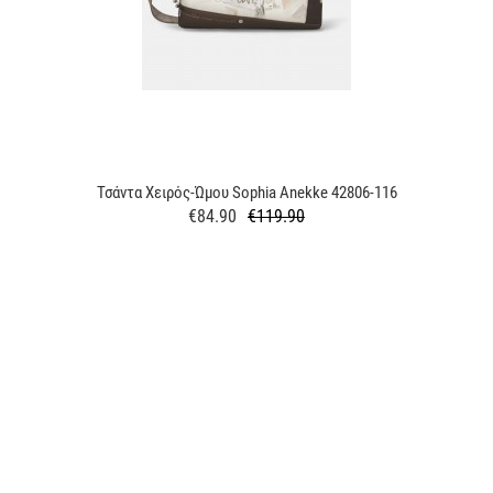
Τσάντα Χειρός-Ώμου Sophia Anekke 42806-116
€84.90
€119.90
Regular
Price
price