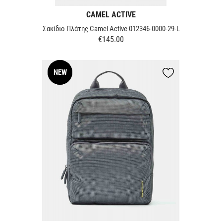
CAMEL ACTIVE
Σακίδιο Πλάτης Camel Active 012346-0000-29-L
€145.00
Price
NEW
NEW