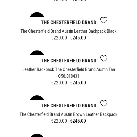
Regular
Price
price
-10%
NEW
THE CHESTERFIELD BRAND
The Chesterfield Brand Austin Leather Backpack Black
€220.00
€245.00
Regular
Price