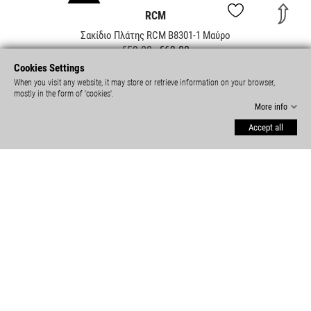
price
-10%
NEW
Cookies Settings
When you visit any website, it may store or retrieve information on your browser,
mostly in the form of 'cookies'.
More info
Accept all
THE CHESTERFIELD BRAND
Leather Backpack The Chesterfield Brand Austin Tan
C58.018431
€220.00
€245.00