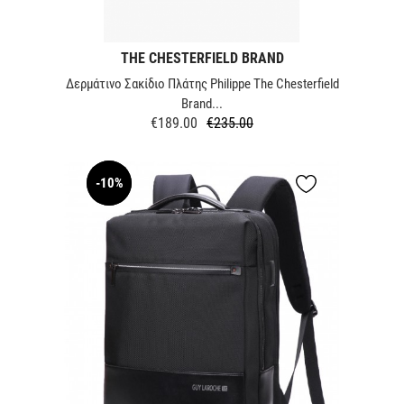
THE CHESTERFIELD BRAND
Δερμάτινο Σακίδιο Πλάτης Philippe The Chesterfield
Brand...
€189.00
€235.00
Regular
Price
price
-10%
NEW