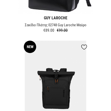
GUY LAROCHE
Σακίδιο Πλάτης 02748 Guy Laroche Μαύρο
€89.00
€99.00
Regular
Price
price
NEW