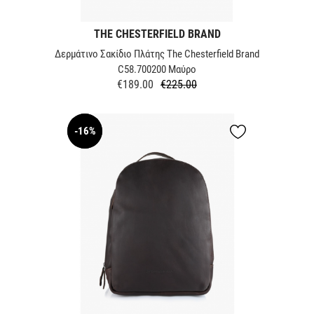
THE CHESTERFIELD BRAND
Δερμάτινο Σακίδιο Πλάτης The Chesterfield Brand
C58.700200 Mαύρο
€189.00
€225.00
Regular
Price
price
-16%
NEW