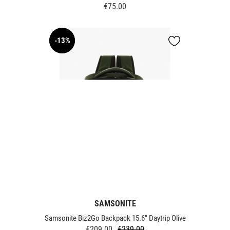
€75.00
Price
-13%
NEW
SAMSONITE
Samsonite Biz2Go Backpack 15.6" Daytrip Olive
€209.00
€239.00