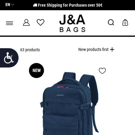
Σημείωση:
EN
Free Shipping for Purchases over 50€
Αυτός
ο
ιστότοπος
περιλαμβάνει
0
ένα
σύστημα
προσβασιμότητας.
add
New products first
63 products
Προσιτότητα
NEW