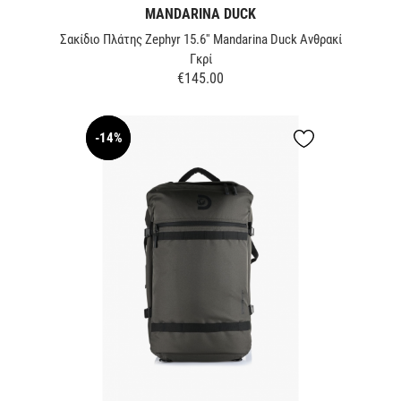
MANDARINA DUCK
Σακίδιο Πλάτης Zephyr 15.6'' Mandarina Duck Ανθρακί
Γκρί
€145.00
Price
-14%
NEW