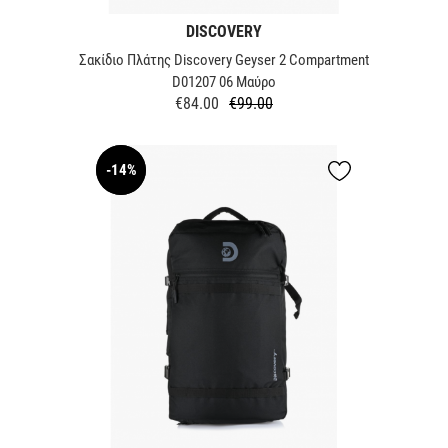
DISCOVERY
Σακίδιο Πλάτης Discovery Geyser 2 Compartment
D01207 06 Mαύρο
€84.00
€99.00
Regular
Price
price
-14%
NEW