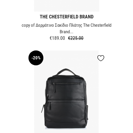
THE CHESTERFIELD BRAND
copy of Δερμάτινο Σακίδιο Πλάτης The Chesterfield
Brand...
€189.00
€225.00
Regular
Price
price
-20%
NEW