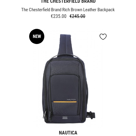
THE CHESTERFIELD BRAND
The Chesterfield Brand Rich Brown Leather Backpack
€235.00
€245.00
Regular
Price
price
NEW
NAUTICA