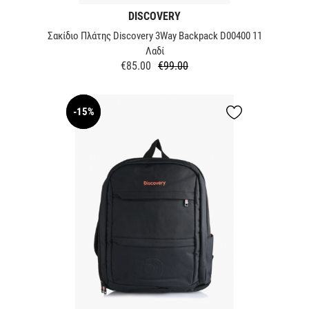
DISCOVERY
Σακίδιο Πλάτης Discovery 3Way Backpack D00400 11
Λαδί
€85.00
€99.00
Regular
Price
price
-15%
NEW